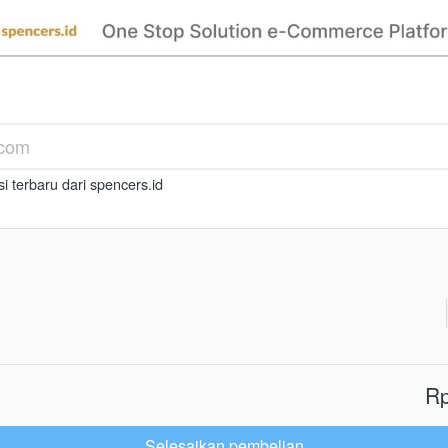
i terbaru dari spencers.id
Rp
Selesaikan pembelian
`