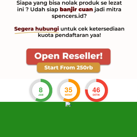
8
35
45
JAM
MENIT
DETIK