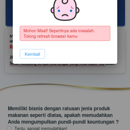
Mohon Maaf! Sepertinya ada masalah. 
Tolong refresh browser kamu
`
Kembali
Memiliki bisnis dengan ratusan jenis produk
makanan seperti diatas, apakah memudahkan
Anda mengumpulkan pundi-pundi keuntungan ?
Tentu, sangat memudahkan!