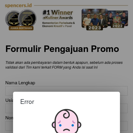
Formulir Pengajuan Promo
Tidak akan ada pembayaran dalam bentuk apapun, sebelum ada proses
validasi dari Tim kami terkait FORM yang Anda isi saat ini
Nama Lengkap
Error
Usia Anda
Nomor Telepon