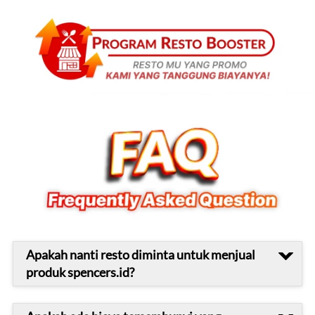
Apakah nanti resto diminta untuk menjual
produk spencers.id?