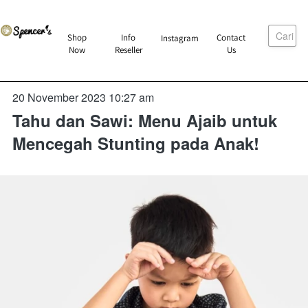
Cari
`
Shop
Info
Contact
Instagram
`
`
`
Now
Reseller
Us
20 November 2023 10:27 am
Tahu dan Sawi: Menu Ajaib untuk
Mencegah Stunting pada Anak!