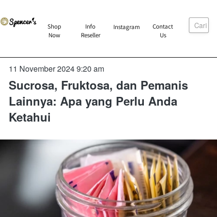
Cari
`
Shop
Info
Contact
Instagram
`
`
`
Now
Reseller
Us
11 November 2024 9:20 am
Sucrosa, Fruktosa, dan Pemanis
Lainnya: Apa yang Perlu Anda
Ketahui