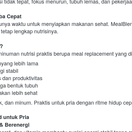
si tidak tepat, fokus menurun, tubuh lemas, dan pekerja
ba Cepat
unya waktu untuk menyiapkan makanan sehat. MealBlend
tetap lengkap nutrisinya.
d?
inuman nutrisi praktis berupa meal replacement yang d
yang lebih lama
i stabil
dan produktivitas
a bentuk tubuh
kan lebih sehat
, dan minum. Praktis untuk pria dengan ritme hidup cep
 untuk Pria
 & Berenergi
serat, dan vitamin membantu suplai energi stabil tanpa r