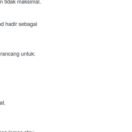
an tidak maksimal.
 hadir sebagai 
irancang untuk:
at.
asa lemas atau 