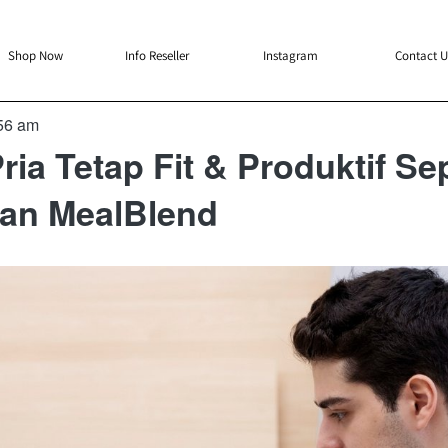
`
`
`
`
Shop Now
Info Reseller
Instagram
Contact U
56 am
ria Tetap Fit & Produktif S
gan MealBlend