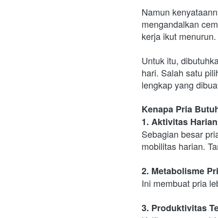
Namun kenyataannya
mengandalkan cemila
kerja ikut menurun.
Untuk itu, dibutuhk
hari. Salah satu pil
lengkap yang dibuat
Kenapa Pria Butuh
1. Aktivitas Haria
Sebagian besar pria
mobilitas harian. T
2. Metabolisme Pr
Ini membuat pria le
3. Produktivitas 