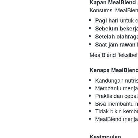
Kapan MealBlend 
Konsumsi MealBlend
untuk e
Pagi hari 
Sebelum bekerj
Setelah olahrag
Saat jam rawan 
MealBlend fleksibe
Kenapa MealBlend 
Kandungan nutris
Membantu menjag
Praktis dan cepa
Bisa membantu m
Tidak bikin kem
MealBlend menjadi 
Kesimpulan