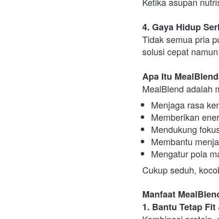
Ketika asupan nutri
4. Gaya Hidup Ser
Tidak semua pria p
solusi cepat namun 
Apa Itu MealBlen
MealBlend adalah m
Menjaga rasa ken
Memberikan energ
Mendukung fokus 
Membantu menjag
Mengatur pola ma
Cukup seduh, kocok
Manfaat MealBlend
1. Bantu Tetap Fit
Kombinasi protein, 