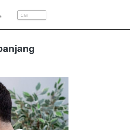
Cari
s
epanjang