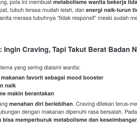
ng, pola ini membuat 
metabolisme wanita bekerja tida
pat, tubuh terasa mudah lelah, dan 
energi naik-turun 
anita merasa tubuhnya “tidak responsif” meski sudah m
 Ingin Craving, Tapi Takut Berat Badan N
 dilema yang sering dialami wanita:  
 makanan favorit sebagai mood booster
n naik
sme makin berantakan
ang 
. Craving ditekan terus-me
menahan diri berlebihan
hubungan dengan makanan dipenuhi rasa bersalah. Padah
stru bisa memperburuk metabolisme dan keseimbang