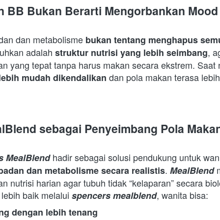
n BB Bukan Berarti Mengorbankan Mood
dan dan metabolisme 
bukan tentang menghapus sem
tuhkan adalah 
, a
struktur nutrisi yang lebih seimbang
 yang tepat tanpa harus makan secara ekstrem. Saat nu
 dan pola makan terasa lebih 
 lebih mudah dikendalikan
alBlend sebagai Penyeimbang Pola Maka
s MealBlend
. 
 
badan dan metabolisme secara realistis
MealBlend
nutrisi harian agar tubuh tidak “kelaparan” secara biol
 lebih baik melalui 
, wanita bisa:  
spencers mealblend
ng dengan lebih tenang