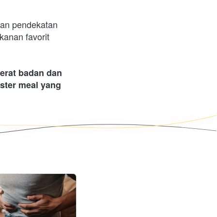
gan pendekatan 
anan favorit 
rat badan dan 
ter meal yang 