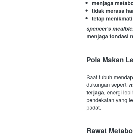
menjaga metabol
tidak merasa ha
tetap menikmati
spencer's mealbl
menjaga fondasi n
Pola Makan L
Saat tubuh mendapat
dukungan seperti 
m
, energi lebi
terjaga
pendekatan yang leb
padat.  
Rawat Metabo