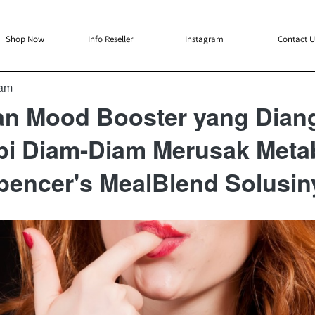
`
`
`
`
Shop Now
Info Reseller
Instagram
Contact U
 am
an Mood Booster yang Dian
pi Diam-Diam Merusak Meta
pencer's MealBlend Solusin