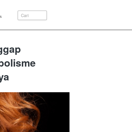
Cari
s
ggap
bolisme
ya