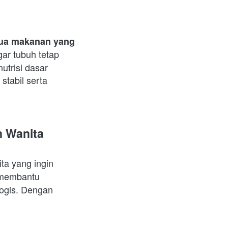
ua makanan yang 
gar tubuh tetap 
trisi dasar 
stabil serta 
n Wanita
 hadir sebagai solusi pendukung untuk wanita yang ingin 
membantu 
ogis. Dengan 