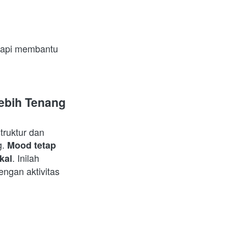
 bukan untuk menggantikan semua makanan favorit, tapi membantu 
ebih Tenang
ruktur dan 
. 
Mood tetap 
. Inilah 
kal
ngan aktivitas 