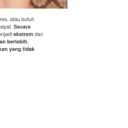
tres, atau butuh 
cepat. 
Secara 
enjadi 
 dan 
ekstrem
. 
an berlebih
an yang tidak 