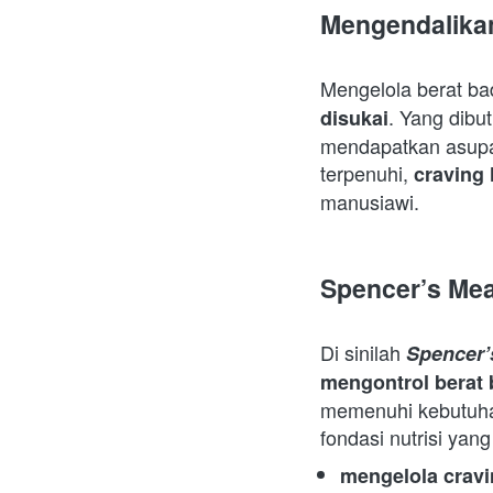
Mengendalika
Mengelola berat ba
. Yang dibu
disukai
mendapatkan asupan
terpenuhi, 
craving
manusiawi.  
Spencer’s Me
Di sinilah 
Spencer’
mengontrol berat 
memenuhi kebutuhan 
fondasi nutrisi yang
mengelola cravi