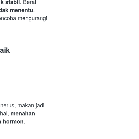
. Berat 
k stabil
. 
tidak menentu
encoba mengurangi 
aik
nerus, makan jadi 
al, 
menahan 
.  
an hormon