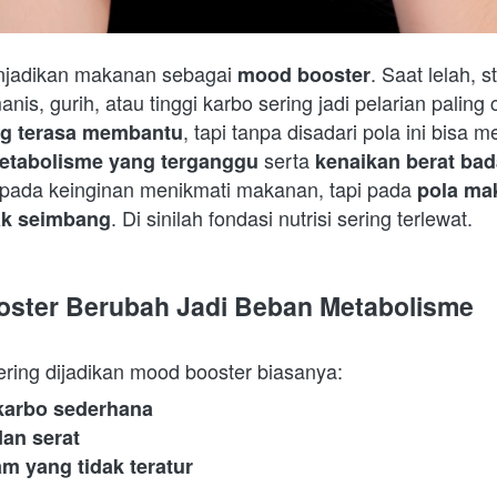
njadikan makanan sebagai 
. Saat lelah, s
mood booster
is, gurih, atau tinggi karbo sering jadi pelarian paling 
, tapi tanpa disadari pola ini bisa m
g terasa membantu
 serta 
etabolisme yang terganggu
kenaikan berat bad
pada keinginan menikmati makanan, tapi pada 
pola mak
. Di sinilah fondasi nutrisi sering terlewat.  
dak seimbang
oster Berubah Jadi Beban Metabolisme
ring dijadikan mood booster biasanya:  
 karbo sederhana
dan serat
am yang tidak teratur