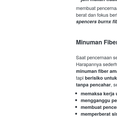
membuat pencerna
spencers burnx fi
Minuman Fiber
Saat pencernaan se
Harapannya sederha
minuman fiber am
tapi 
berisiko untu
, 
tanpa pencahar
memaksa kerja u
mengganggu pen
membuat pence
memperberat si