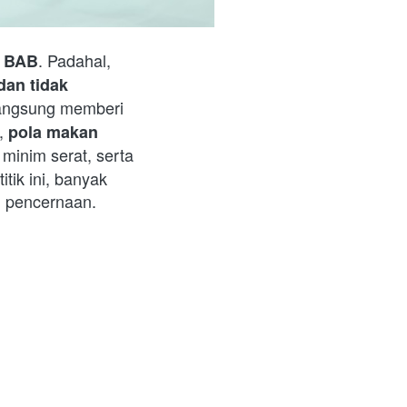
. Padahal, 
g BAB
dan tidak 
langsung memberi 
, 
pola makan 
minim serat, serta 
ik ini, banyak 
 pencernaan.  