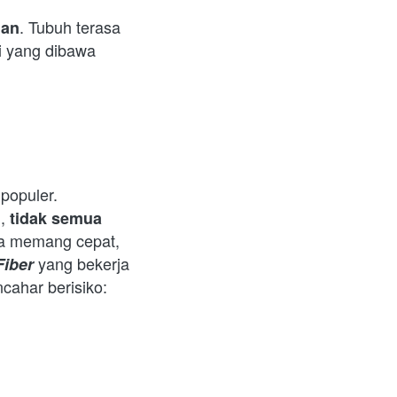
. Tubuh terasa 
man
berat dan fokus berkurang. Pendekatan yang lembut dan konsisten—seperti yang dibawa 
populer. 
, 
tidak semua 
a memang cepat, 
 yang bekerja 
Fiber
ahar berisiko:  