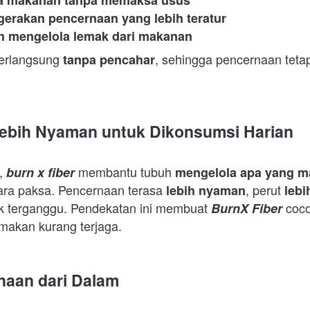
a makanan tanpa memaksa usus
erakan pencernaan yang lebih teratur
 mengelola lemak dari makanan
erlangsung 
, sehingga pencernaan tetap
tanpa pencahar
 Lebih Nyaman untuk Dikonsumsi Harian
, 
 membantu tubuh 
burn x fiber
mengelola apa yang m
a paksa. Pencernaan terasa 
, perut 
lebih nyaman
lebi
dak terganggu. Pendekatan ini membuat 
 coco
BurnX Fiber
makan kurang terjaga.  
naan dari Dalam