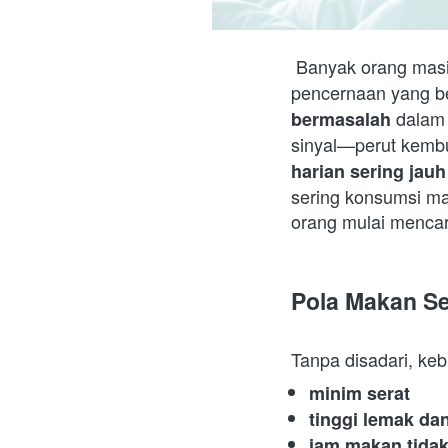
 Banyak orang masi
pencernaan yang be
 dalam 
bermasalah
sinyal—perut kembu
harian sering jauh
sering konsumsi mak
orang mulai mencar
Pola Makan Se
Tanpa disadari, keb
minim serat
tinggi lemak da
jam makan tidak