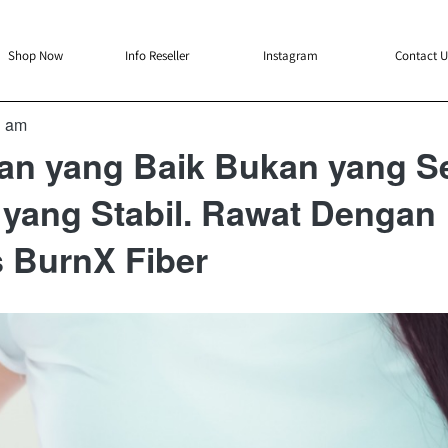
`
`
`
`
Shop Now
Info Reseller
Instagram
Contact U
1 am
an yang Baik Bukan yang S
 yang Stabil. Rawat Dengan
 BurnX Fiber