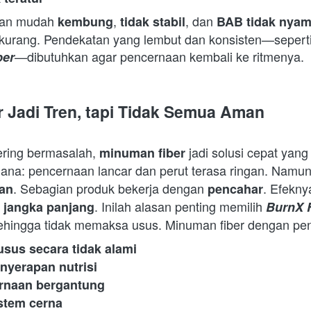
an mudah 
, 
, dan 
kembung
tidak stabil
BAB tidak nya
—dibutuhkan agar pencernaan kembali ke ritmenya.  
ber
 Jadi Tren, tapi Tidak Semua Aman
ring bermasalah, 
 jadi solusi cepat yang 
minuman fiber
na: pencernaan lancar dan perut terasa ringan. Namun
. Sebagian produk bekerja dengan 
. Efekny
an
pencahar
. Inilah alasan penting memilih 
k jangka panjang
BurnX 
sehingga tidak memaksa usus. Minuman fiber dengan penc
sus secara tidak alami
yerapan nutrisi
rnaan bergantung
stem cerna