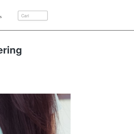
Cari
s
ering