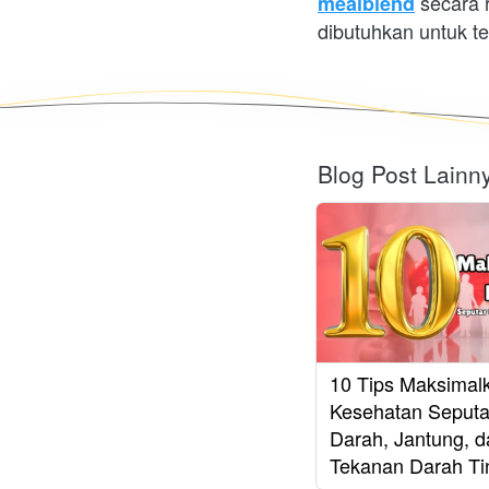
 secara 
mealblend
dibutuhkan untuk te
Blog Post Lainn
10 Tips Maksimal
Kesehatan Seputa
Darah, Jantung, d
Tekanan Darah Ti