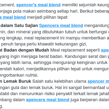
acement,
 memiliki sejumlah keung
spencer's meal blend
aga pola makan seimbang setiap hari. Berikut bebera
 menjadi pilihan tepat:
s meal blend
 mengandung p
 dalam Satu Sajian
Spencers meal blend
tamin, dan mineral yang dibutuhkan tubuh untuk berfungsi 
ang lengkap, meal replacement ini mampu memberikan a
enuh tanpa perlu khawatir kekurangan gizi.
Meal replacement seperti
at Badan dengan Mudah
spe
yang ingin menjaga berat badan. Kandungan serat dan 
ang lebih lama, sehingga mengurangi keinginan untuk 
rendah kalori, menjadikannya pilihan tepat untuk mengura
engorbankan nutrisi.
Salah satu kelebihan utama
n Lemak Buruk
spencer m
gan gula dan lemak buruk. Hal ini sangat bermanfaat u
stabil dan menurunkan risiko penyakit terkait lemak jahat,
eimbang dalam
 juga berperan dala
spencers meal blend
g.