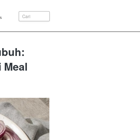
Cari
s
ubuh:
i Meal