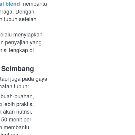
 membantu 
al blend
hraga. Dengan 
 tubuh setelah 
selalu menyiapkan 
n penyajian yang 
si lengkap di 
i Seimbang
api juga pada gaya 
hatan tubuh:
 buah-buahan, 
 lebih praktis,
 akan nutrisi.
50 menit per 
kan membantu 
jantung.