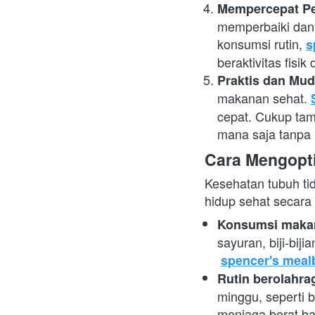
Mempercepat Pe
memperbaiki dan 
konsumsi rutin,
s
beraktivitas fis
Praktis dan Mu
makanan sehat.
cepat. Cukup tamb
mana saja tanpa 
Cara Mengopt
Kesehatan tubuh ti
hidup sehat secara
Konsumsi makan
sayuran, biji-bij
spencer's meal
Rutin berolahra
minggu, seperti b
menjaga berat ba