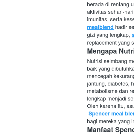
berada di rentang 
aktivitas sehari-ha
imunitas, serta ke
 hadir s
mealblend
gizi yang lengkap,
replacement yang s
Mengapa Nutri
Nutrisi seimbang me
baik yang dibutuhka
mencegah kekurangan
jantung, diabetes, 
metabolisme dan reg
lengkap menjadi se
Oleh karena itu, a
Spencer meal ble
bagi mereka yang i
Manfaat Spenc