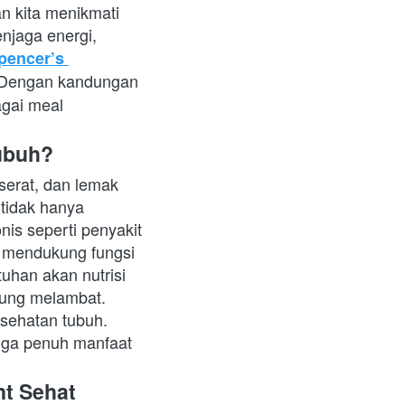
 kita menikmati 
njaga energi, 
pencer’s 
. Dengan kandungan 
gai meal 
ubuh?
serat, dan lemak 
tidak hanya 
is seperti penyakit 
a mendukung fungsi 
uhan akan nutrisi 
ung melambat. 
esehatan tubuh.
juga penuh manfaat 
nt Sehat