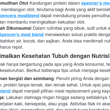
Kandungan protein dalam
mulihan Otot
spencer’s me
membangun otot, terutama bagi Anda yang aktif berola
 dapat mendukung proses pemulihan
pencers mealblend
ik dan membantu meningkatkan kekuatan otot.
Dalam rutinitas yang sibuk, sulit untuk 
dah Dikonsumsi
 menawarkan solusi praktis denga
Spencer's meal blend
ahkan air, kocok, dan sajikan. Anda bisa menikmati nutri
harus repot.
imalkan Kesehatan Tubuh dengan Nutris
dak hanya bergantung pada apa yang Anda konsumsi, tet
 keseluruhan. Berikut beberapa tips untuk menjaga kese
: Penuhi piring Anda dengan
an bergizi dan seimbang
ian, protein tanpa lemak, dan lemak sehat. Untuk opsi yang
 dapat menjadi pilihan meal replacement yang kaya
blend
: Lakukan olahraga ringan hingga sedang setidaknya 1
ga
erjalan kaki, bersepeda, atau yoga. Aktivitas fisik ini a
dan ideal, menguatkan otot, dan mendukung kesehatan 