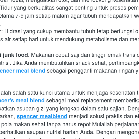
 Tidur yang berkualitas sangat penting untuk proses pemu
elama 7-9 jam setiap malam agar tubuh mendapatkan wa
.
: Hidrasi yang cukup membantu tubuh tetap berfungsi o
r
as air setiap hari untuk mendukung metabolisme dan me
: Makanan cepat saji dan tinggi lemak trans
 junk food
risi. Jika Anda membutuhkan snack sehat, pertimbangk
 sebagai pengganti makanan ringan y
encer meal blend
alah salah satu kunci utama untuk menjaga kesehatan tu
 sebagai meal replacement memberik
cer's meal blend
tkan asupan gizi yang lengkap dalam satu sajian. Deng
arkan,
 menjadi solusi praktis dan ef
spencer mealblend
 pola makan sehat tanpa harus repot.Mulailah perjalana
erhatikan asupan nutrisi harian Anda. Dengan mengon