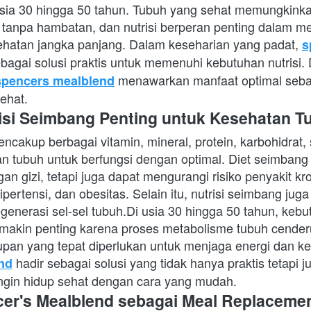
usia 30 hingga 50 tahun. Tubuh yang sehat memungkinkan
ri tanpa hambatan, dan nutrisi berperan penting dalam me
sehatan jangka panjang. Dalam keseharian yang padat,
s
ebagai solusi praktis untuk memenuhi kebutuhan nutrisi
 menawarkan manfaat optimal seba
spencers mealblend
ehat.
si Seimbang Penting untuk Kesehatan T
ncakup berbagai vitamin, mineral, protein, karbohidrat, 
n tubuh untuk berfungsi dengan optimal. Diet seimbang 
 gizi, tetapi juga dapat mengurangi risiko penyakit kron
hipertensi, dan obesitas. Selain itu, nutrisi seimbang jug
enerasi sel-sel tubuh.Di usia 30 hingga 50 tahun, kebut
makin penting karena proses metabolisme tubuh cender
supan yang tepat diperlukan untuk menjaga energi dan k
 hadir sebagai solusi yang tidak hanya praktis tetapi 
nd
ngin hidup sehat dengan cara yang mudah.
er's Mealblend sebagai Meal Replaceme