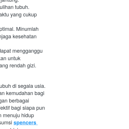
lihan tubuh. 
ktu yang cukup 
ptimal. Minumlah 
njaga kesehatan 
 dapat mengganggu 
an untuk 
ang rendah gizi.
buh di segala usia. 
an kemudahan bagi 
an berbagai 
ektif bagi siapa pun 
n menuju hidup 
sumsi
spencers 