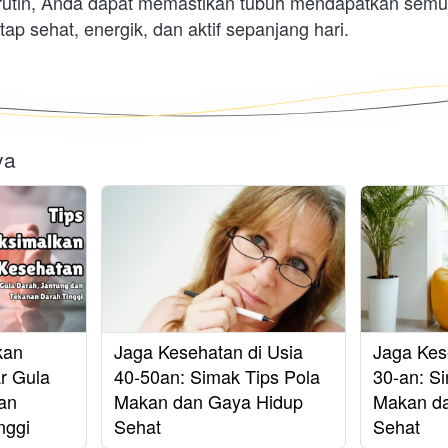
rutin, Anda dapat memastikan tubuh mendapatkan semua 
tap sehat, energik, dan aktif sepanjang hari.
ya
kan
Jaga Kesehatan di Usia
Jaga Kes
r Gula
40-50an: Simak Tips Pola
30-an: S
an
Makan dan Gaya Hidup
Makan d
nggi
Sehat
Sehat