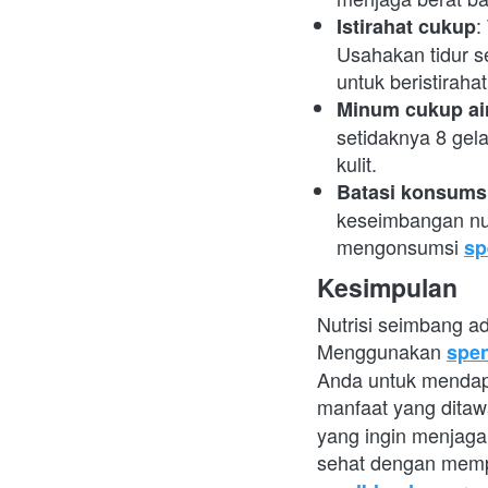
:
Istirahat cukup
Usahakan tidur s
untuk beristirahat
Minum cukup ai
setidaknya 8 gel
kulit.
Batasi konsumsi
keseimbangan nut
mengonsumsi
sp
Kesimpulan
Nutrisi seimbang ad
Menggunakan
spen
Anda untuk mendapa
manfaat yang ditaw
yang ingin menjaga
sehat dengan memp