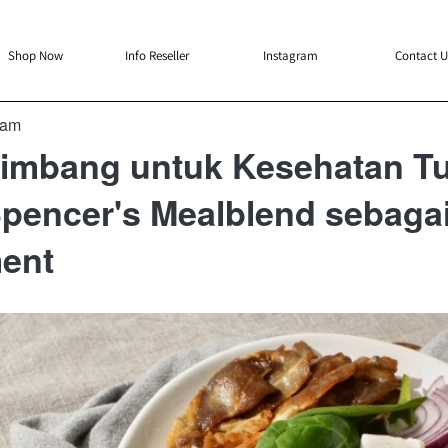
`
`
`
`
Shop Now
Info Reseller
Instagram
Contact U
 am
Seimbang untuk Kesehatan T
pencer's Mealblend sebaga
ent