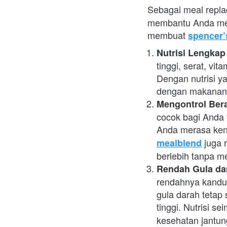
Sebagai meal repl
membantu Anda menj
membuat
spencer’
Nutrisi Lengkap
tinggi, serat, vi
Dengan nutrisi y
dengan makanan p
Mengontrol Ber
cocok bagi Anda 
Anda merasa keny
 juga 
mealblend
berlebih tanpa m
Rendah Gula da
rendahnya kandun
gula darah tetap 
tinggi. Nutrisi s
kesehatan jantun