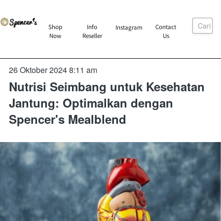
Cari
`
Shop
Info
Contact
Instagram
`
`
`
Now
Reseller
Us
26 Oktober 2024 8:11 am
Nutrisi Seimbang untuk Kesehatan
Jantung: Optimalkan dengan
Spencer's Mealblend