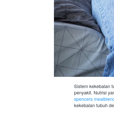
Sistem kekebalan t
spencers mealblen
kekebalan tubuh den