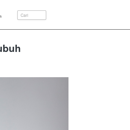
Cari
s
ubuh