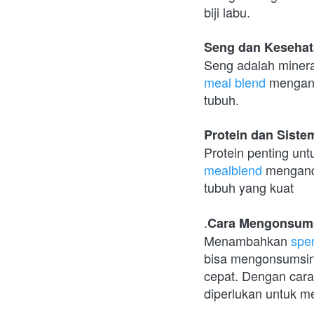
biji labu.
Seng dan Kesehat
Seng adalah mineral
meal blend
 mengan
tubuh.
Protein dan Sist
Protein penting unt
mealblend
 mengand
tubuh yang kuat
.
Cara Mengonsums
Menambahkan 
spe
bisa mengonsumsiny
cepat. Dengan cara
diperlukan untuk m