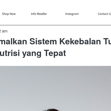
`
`
`
`
Shop Now
Info Reseller
Instagram
Contact U
2 am
malkan Sistem Kekebalan T
trisi yang Tepat