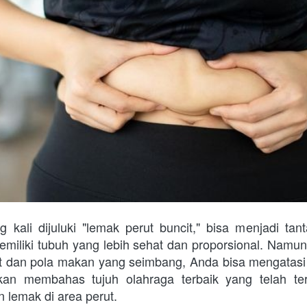
g kali dijuluki "lemak perut buncit," bisa menjadi tan
emiliki tubuh yang lebih sehat dan proporsional. Namun
t dan pola makan yang seimbang, Anda bisa mengatasi 
akan membahas tujuh olahraga terbaik yang telah terb
 lemak di area perut.