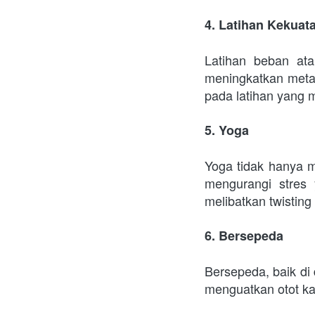
4. Latihan Kekuat
Latihan beban ata
meningkatkan meta
pada latihan yang m
5. Yoga
Yoga tidak hanya 
mengurangi stres
melibatkan twistin
6. Bersepeda
Bersepeda, baik di 
menguatkan otot ka