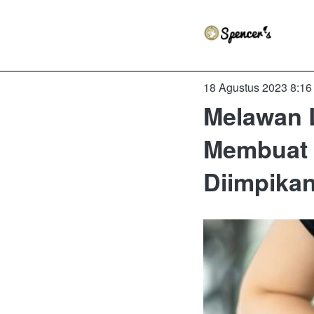
18 Agustus 2023 8:16
Melawan 
Membuat 
Diimpikan