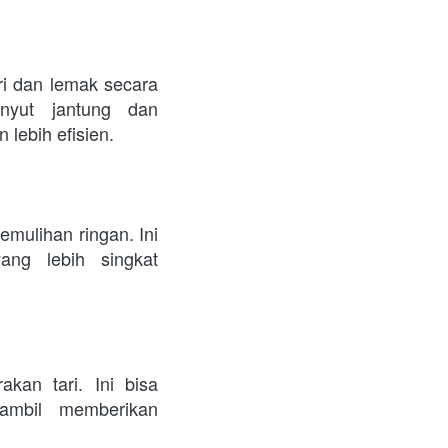
ri dan lemak secara 
nyut jantung dan 
ebih efisien.
mulihan ringan. Ini 
g lebih singkat 
n tari. Ini bisa 
mbil memberikan 