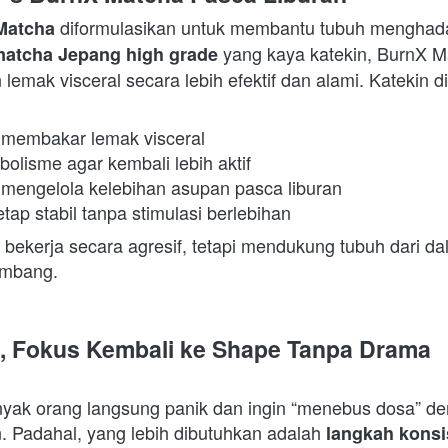
 diformulasikan untuk membantu tubuh menghadapi
Matcha
 yang kaya katekin, BurnX 
atcha Jepang high grade
emak visceral secara lebih efektif dan alami. Katekin di
membakar lemak visceral 
lisme agar kembali lebih aktif 
engelola kelebihan asupan pasca liburan 
tap stabil tanpa stimulasi berlebihan 
bekerja secara agresif, tetapi mendukung tubuh dari da
imbang. 
, Fokus Kembali ke Shape Tanpa Drama
nyak orang langsung panik dan ingin “menebus dosa” den
. Padahal, yang lebih dibutuhkan adalah 
langkah konsis