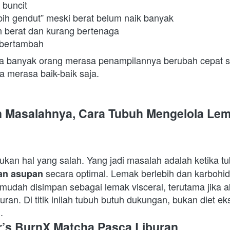
 buncit 
ebih gendut” meski berat belum naik banyak 
h berat dan kurang bertenaga 
 bertambah 
pa banyak orang merasa penampilannya berubah cepat set
 merasa baik-baik saja. 
 Masalahnya, Cara Tubuh Mengelola Lem
ukan hal yang salah. Yang jadi masalah adalah ketika t
 secara optimal. Lemak berlebih dan karbohidr
an asupan
mudah disimpan sebagai lemak visceral, terutama jika akti
ran. Di titik inilah tubuh butuh dukungan, bukan diet ek
. 
’s BurnX Matcha Pasca Liburan