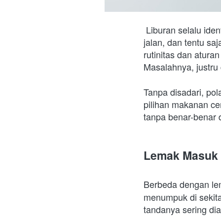
 Liburan selalu identik dengan hal-hal menyenangkan. Waktu istirahat, kumpul keluarga, jalan-
jalan, dan tentu sa
rutinitas dan atur
Masalahnya, justru 
Tanpa disadari, po
pilihan makanan cen
tanpa benar-benar d
Lemak Masuk D
Berbeda dengan lem
menumpuk di sekitar
tandanya sering dia