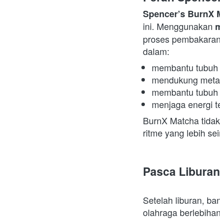
Spencer’s BurnX 
ini. Menggunakan 
m
proses pembakaran l
dalam:  
membantu tubuh 
mendukung metabo
membantu tubuh m
menjaga energi te
BurnX Matcha tidak 
ritme yang lebih se
Pasca Liburan
Setelah liburan, ba
olahraga berlebihan