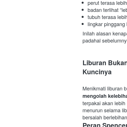
perut terasa lebih
badan terlihat “l
tubuh terasa lebi
lingkar pinggang
Inilah alasan kena
padahal sebelumnya
Liburan Bukan
Kuncinya
Menikmati liburan b
mengolah kelebih
terpakai akan lebih 
menurun selama libu
bersalah berlebihan
Peran Spencer