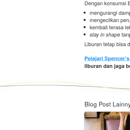
Dengan konsumsi Bu
mengurangi damp
mengecilkan peru
kembali terasa le
 tan
stay in shape
Liburan tetap bisa d
Pelajari Spencer’
liburan dan jaga b
Blog Post Lainn