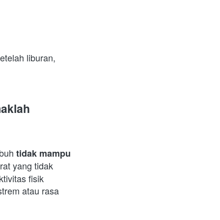
elah liburan, 
aklah 
ubuh 
tidak mampu 
at yang tidak 
vitas fisik 
strem atau rasa 