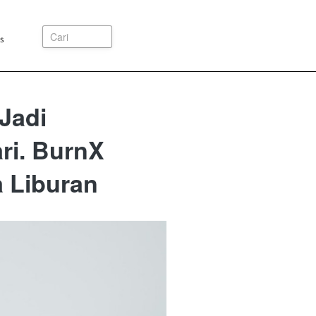
Cari
s
Jadi
ri. BurnX
a Liburan