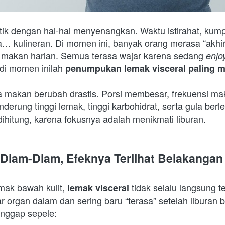
ja… kulineran. Di momen ini, banyak orang merasa “akhir
an makan harian. Semua terasa wajar karena sedang 
enjo
di momen inilah 
penumpukan lemak visceral paling m
la makan berubah drastis. Porsi membesar, frekuensi ma
derung tinggi lemak, tinggi karbohidrat, serta gula ber
ihitung, karena fokusnya adalah menikmati liburan. 
iam-Diam, Efeknya Terlihat Belakangan
ak bawah kulit, 
 tidak selalu langsung te
lemak visceral
 organ dalam dan sering baru “terasa” setelah liburan b
nggap sepele:  