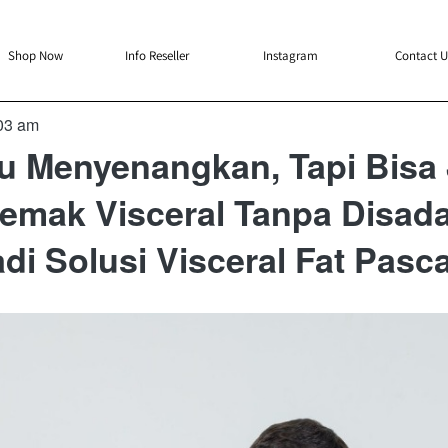
`
`
`
`
Shop Now
Info Reseller
Instagram
Contact U
03 am
tu Menyenangkan, Tapi Bisa 
mak Visceral Tanpa Disada
di Solusi Visceral Fat Pasc