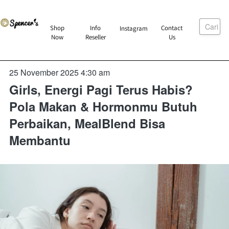
Cari
`
Shop
Info
Contact
Instagram
`
`
`
Now
Reseller
Us
25 November 2025 4:30 am
Girls, Energi Pagi Terus Habis?
Pola Makan & Hormonmu Butuh
Perbaikan, MealBlend Bisa
Membantu