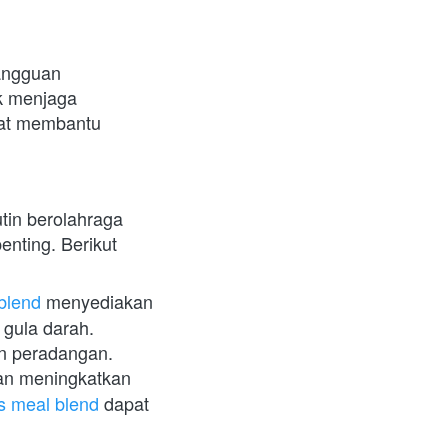
angguan 
k menjaga 
pat membantu 
in berolahraga 
nting. Berikut 
blend
 menyediakan 
serat, protein, dan karbohidrat kompleks yang membantu mengatur kadar gula darah. 
n peradangan.
an meningkatkan 
s meal blend
 dapat 