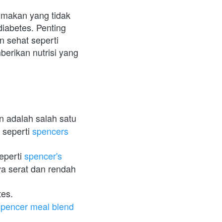
makan yang tidak 
abetes. Penting 
untuk mengenali gejala tersebut dan mengambil tindakan preventif. Makanan sehat seperti 
rikan nutrisi yang 
 adalah salah satu 
seperti 
spencers 
eperti 
spencer's 
 serat dan rendah 
es. 
spencer meal blend