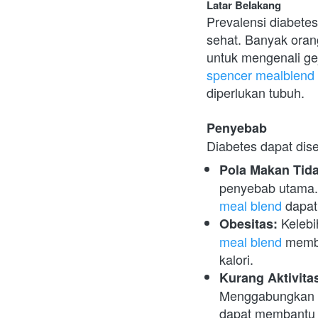
Latar Belakang
Prevalensi diabete
sehat. Banyak oran
spencer mealblend
diperlukan tubuh.
Penyebab
Diabetes dapat dise
Pola Makan Tida
penyebab utama.
meal blend
 dapa
 Keleb
Obesitas:
meal blend
 memb
kalori.
Kurang Aktivitas
Menggabungkan ak
dapat membantu 