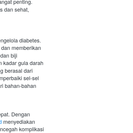
 Mengontrol porsi makan dan frekuensi makan sangat penting. 
 dan sehat, 
gelola diabetes. 
h dan memberikan 
dan biji 
 kadar gula darah 
 berasal dari 
rbaiki sel-sel 
ri bahan-bahan 
epat. Dengan 
d
 menyediakan 
encegah komplikasi 