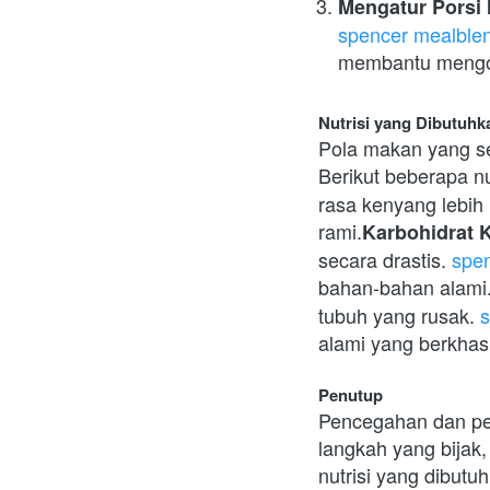
Mengatur Porsi
spencer mealble
membantu mengont
Nutrisi yang Dibutuhk
Pola makan yang se
Berikut beberapa nu
rasa kenyang lebih 
rami.
Karbohidrat 
secara drastis. 
spen
bahan-bahan alami
tubuh yang rusak. 
s
alami yang berkhasi
Penutup
Pencegahan dan pen
langkah yang bijak,
nutrisi yang dibutu