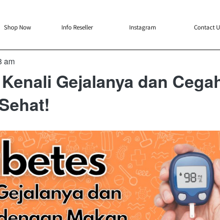
`
`
`
`
Shop Now
Info Reseller
Instagram
Contact U
8 am
 Kenali Gejalanya dan Ceg
Sehat!