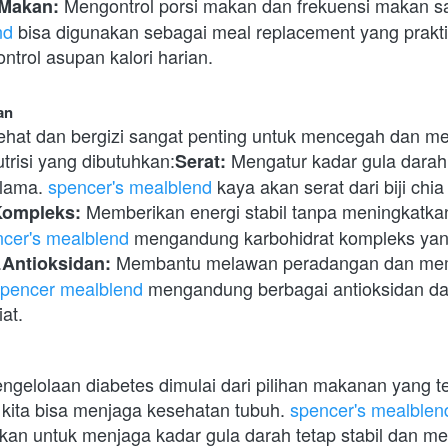
 Makan:
nd
 bisa digunakan sebagai meal replacement yang praktis
rol asupan kalori harian.
an
hat dan bergizi sangat penting untuk mencegah dan men
trisi yang dibutuhkan:
 Mengatur kadar gula dara
Serat:
lama. 
spencer's mealblend
 kaya akan serat dari biji chia 
 Memberikan energi stabil tanpa meningkatkan
Kompleks:
cer's mealblend
 mengandung karbohidrat kompleks yang
.
 Membantu melawan peradangan dan mempe
Antioksidan:
pencer mealblend
 mengandung berbagai antioksidan da
at.
gelolaan diabetes dimulai dari pilihan makanan yang t
 kita bisa menjaga kesehatan tubuh. 
spencer's mealblen
hkan untuk menjaga kadar gula darah tetap stabil dan m