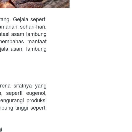
ng. Gejala seperti 
manan sehari-hari. 
tasi asam lambung 
 membahas manfaat 
ala asam lambung 
ena sifatnya yang 
, seperti eugenol, 
ngurangi produksi 
ung tinggi seperti 
i