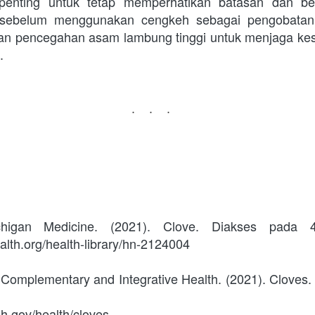
penting untuk tetap memperhatikan batasan dan ber
 sebelum menggunakan cengkeh sebagai pengobatan. 
dan pencegahan asam lambung tinggi untuk menjaga ke
.
...
chigan Medicine. (2021). Clove. Diakses pada 4
lth.org/health-library/hn-2124004
 Complementary and Integrative Health. (2021). Cloves. 
ih.gov/health/cloves