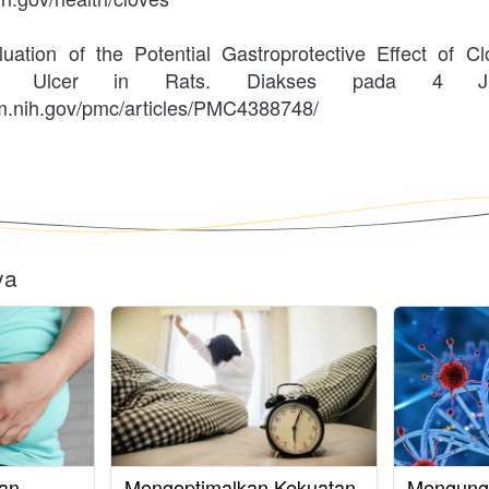
uation of the Potential Gastroprotective Effect of Cl
ric Ulcer in Rats. Diakses pada 4 Jul
lm.nih.gov/pmc/articles/PMC4388748/
ya
an
Mengoptimalkan Kekuatan
Mengung