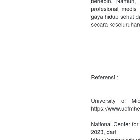
berlebih. Namun, 
profesional medis
gaya hidup sehat 
secara keseluruhan
Referensi : 
University of Mi
https://www.uofmhea
National Center for
2023, dari 
https://www.nccih.n