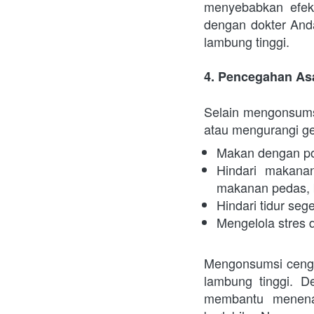
menyebabkan efek s
dengan dokter And
lambung tinggi.
4. Pencegahan A
Selain mengonsums
atau mengurangi gej
Makan dengan pors
Hindari makana
makanan pedas, 
Hindari tidur seg
Mengelola stres d
Mengonsumsi cengke
lambung tinggi. De
membantu menena