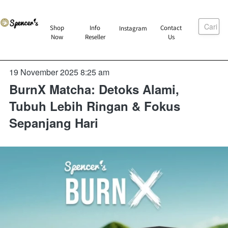
Cari
`
Shop
Info
Contact
Instagram
`
`
`
Now
Reseller
Us
19 November 2025 8:25 am
BurnX Matcha: Detoks Alami,
Tubuh Lebih Ringan & Fokus
Sepanjang Hari