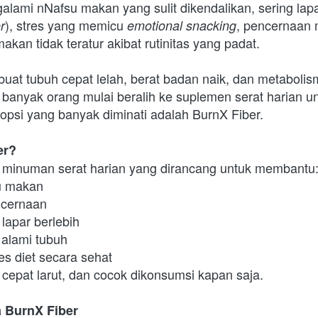
lami nNafsu makan yang sulit dikendalikan, sering lapa
), stres yang memicu 
, pencernaan 
r
emotional snacking
akan tidak teratur akibat rutinitas yang padat.
at tubuh cepat lelah, berat badan naik, dan metabolism
, banyak orang mulai beralih ke suplemen serat harian u
 opsi yang banyak diminati adalah BurnX Fiber.
er?
 minuman serat harian yang dirancang untuk membantu
u makan
ncernaan
lapar berlebih
alami tubuh
s diet secara sehat
cepat larut, dan cocok dikonsumsi kapan saja.
 BurnX Fiber