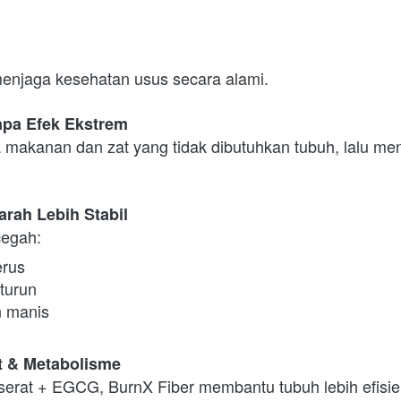
njaga kesehatan usus secara alami.
npa Efek Ekstrem
a makanan dan zat yang tidak dibutuhkan tubuh, lalu me
arah Lebih Stabil
egah:
erus
 turun
 manis
t & Metabolisme
erat + EGCG, BurnX Fiber membantu tubuh lebih efisie