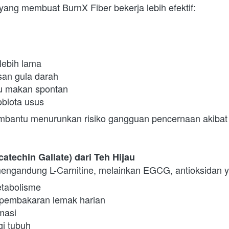
yang membuat BurnX Fiber bekerja lebih efektif:
ebih lama
an gula darah
u makan spontan
biota usus
embantu menurunkan risiko gangguan pencernaan akibat
atechin Gallate) dari Teh Hijau
mengandung L-Carnitine, melainkan EGCG, antioksidan
tabolisme
pembakaran lemak harian
masi
i tubuh