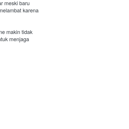
r meski baru 
melambat karena 
e makin tidak 
ntuk menjaga 
: