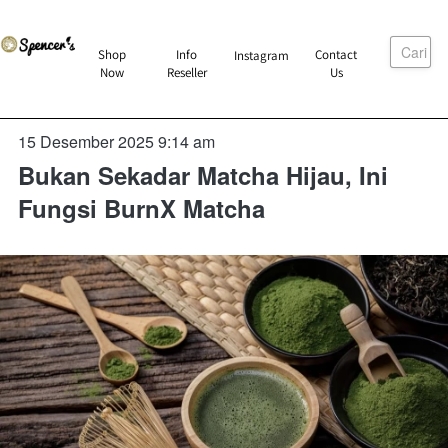
Cari
`
Shop
Info
Contact
Instagram
`
`
`
Now
Reseller
Us
15 Desember 2025 9:14 am
Bukan Sekadar Matcha Hijau, Ini
Fungsi BurnX Matcha