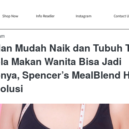
`
`
`
`
Shop Now
Info Reseller
Instagram
Contact U
 am
dan Mudah Naik dan Tubuh 
la Makan Wanita Bisa Jadi
nya, Spencer’s MealBlend H
olusi