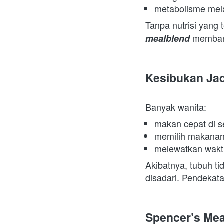
metabolisme mel
Tanpa nutrisi yang 
 memban
mealblend
Kesibukan Jad
Banyak wanita:  
makan cepat di se
memilih makanan 
melewatkan wakt
Akibatnya, tubuh ti
disadari. Pendekata
Spencer’s Mea