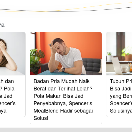
ya
ah dan
Badan Pria Mudah Naik
Tubuh Pr
? Pola
Berat dan Terlihat Lelah?
Bisa Jad
a Jadi
Pola Makan Bisa Jadi
yang Ber
ncer’s
Penyebabnya, Spencer’s
Spencer’
nya
MealBlend Hadir sebagai
Solusiny
Solusi