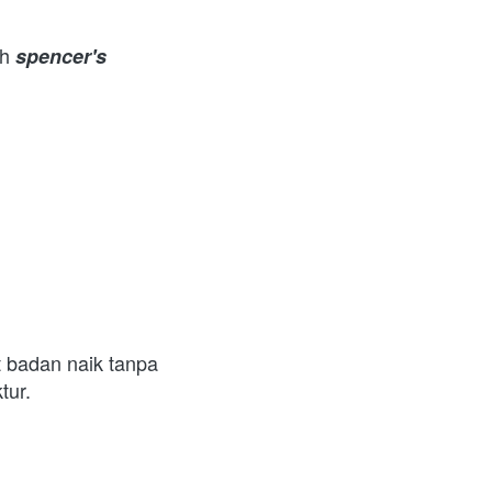
h 
spencer's 
 badan naik tanpa 
ur.  