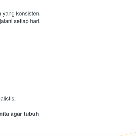
 yang konsisten. 
lani setiap hari.  
listis.
ta agar tubuh 