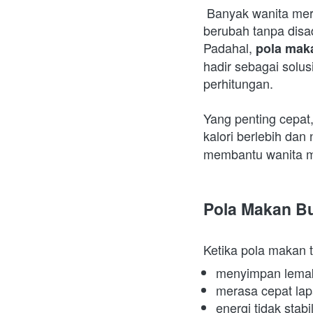
 Banyak wanita merasa berat badan mudah naik, tubuh terasa berat, dan bentuk badan 
berubah tanpa disada
Padahal, 
pola mak
hadir sebagai solus
perhitungan. 
Yang penting cepat,
kalori berlebih dan
membantu wanita me
Pola Makan Bu
Ketika pola makan ti
menyimpan lemak
merasa cepat lap
energi tidak stabil