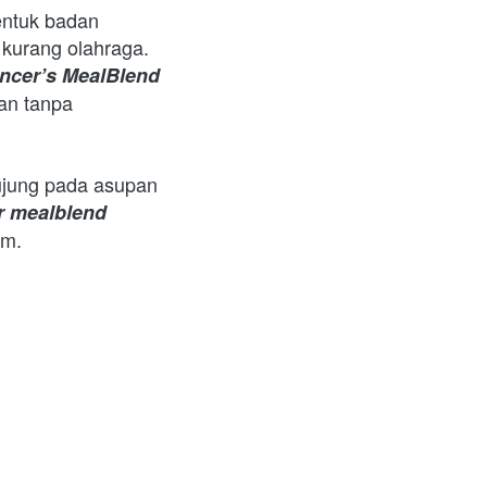
 kurang olahraga. 
ncer’s MealBlend
an tanpa 
ujung pada asupan 
r mealblend
m.  