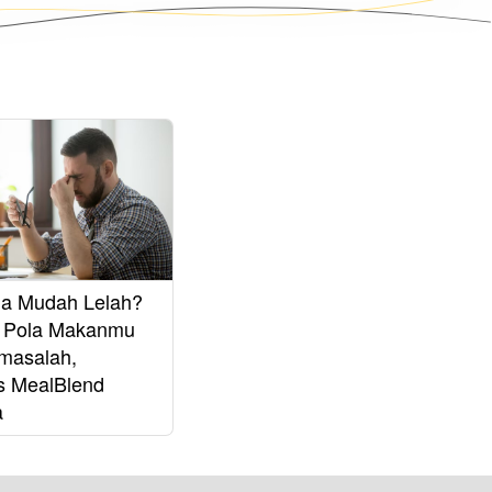
ia Mudah Lelah?
i Pola Makanmu
masalah,
s MealBlend
a