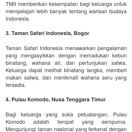
TMII memberikan kesempatan bagi keluarga untuk 
mempelajari lebih banyak tentang warisan budaya 
Indonesia.
3. Taman Safari Indonesia, Bogor
Taman Safari Indonesia menawarkan pengalaman 
yang mengasyikkan dengan memadukan kebun 
binatang, wahana air, dan pertunjukan satwa. 
Keluarga dapat melihat binatang langka, memberi 
makan satwa, dan menikmati wahana seru yang 
tersedia.
4. Pulau Komodo, Nusa Tenggara Timur
Bagi keluarga yang suka petualangan, Pulau 
Komodo adalah tempat yang sempurna. 
Mengunjungi taman nasional yang terkenal dengan 