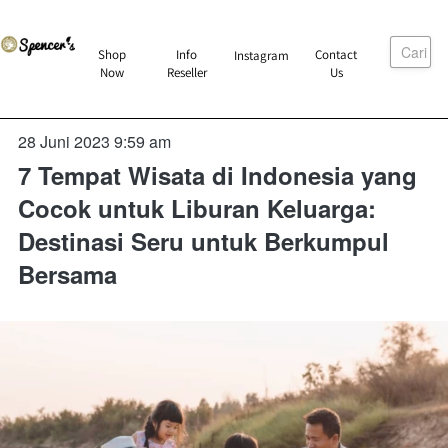
Cari
`
Shop
Info
Contact
Instagram
`
`
`
Now
Reseller
Us
28 Juni 2023 9:59 am
7 Tempat Wisata di Indonesia yang
Cocok untuk Liburan Keluarga:
Destinasi Seru untuk Berkumpul
Bersama