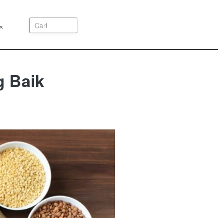
Cari
s
g Baik